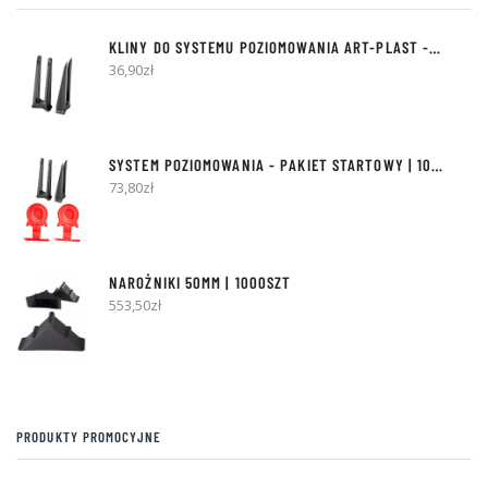
stronie
stro
produktu
pro
KLINY DO SYSTEMU POZIOMOWANIA ART-PLAST - 300SZT
36,90
zł
SYSTEM POZIOMOWANIA - PAKIET STARTOWY | 100 KLINÓW + 500 KLIPSÓW
73,80
zł
NAROŻNIKI 50MM | 1000SZT
553,50
zł
PRODUKTY PROMOCYJNE