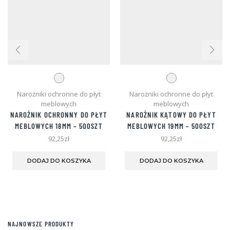
Narożniki ochronne do płyt
Narożniki ochronne do płyt
meblowych
meblowych
NAROŻNIK OCHRONNY DO PŁYT
NAROŻNIK KĄTOWY DO PŁYT
MEBLOWYCH 18MM – 500SZT
MEBLOWYCH 19MM – 500SZT
92,25
zł
92,25
zł
Ten
Ten
produkt
pro
DODAJ DO KOSZYKA
DODAJ DO KOSZYKA
ma
ma
wiele
wie
wariantów.
war
Opcje
Opc
można
moż
wybrać
wyb
NAJNOWSZE PRODUKTY
na
na