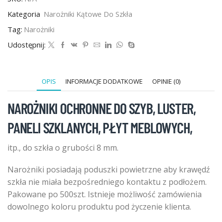
do
szkła
Kategoria
Narożniki Kątowe Do Szkła
8mm
-
Tag:
Narożniki
500szt
Udostępnij:
OPIS
INFORMACJE DODATKOWE
OPINIE (0)
NAROŻNIKI OCHRONNE DO SZYB
,
LUSTER
,
PANELI SZKLANYCH
,
PŁYT MEBLOWYCH
,
itp., do szkła o grubości 8 mm.
Narożniki posiadają poduszki powietrzne aby krawędź
szkła nie miała bezpośredniego kontaktu z podłożem.
Pakowane po 500szt. Istnieje możliwość zamówienia
dowolnego koloru produktu pod życzenie klienta.