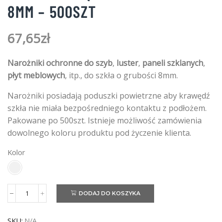
8MM – 500SZT
67,65
zł
Narożniki ochronne do szyb
,
luster
,
paneli szklanych
,
płyt meblowych
, itp., do szkła o grubości 8mm.
Narożniki posiadają poduszki powietrzne aby krawędź
szkła nie miała bezpośredniego kontaktu z podłożem.
Pakowane po 500szt. Istnieje możliwość zamówienia
dowolnego koloru produktu pod życzenie klienta.
Kolor
DODAJ DO KOSZYKA
ilość
Narożnik
kątowy
SKU:
N/A