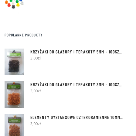
POPULARNE PRODUKTY
KRZYŻAKI DO GLAZURY I TERAKOTY
5MM
- 100SZT [Z BOLCEM]
3,00
zł
KRZYŻAKI DO GLAZURY I TERAKOTY
3MM
- 100SZT [Z KÓŁKIEM]
3,00
zł
ELEMENTY DYSTANSOWE
CZTERORAMIENNE 10MM
- 50SZT
3,00
zł