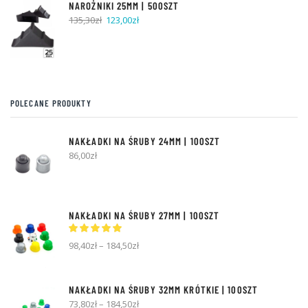
NAROŻNIKI 25MM | 500SZT
Pierwotna
Aktualna
135,30
zł
123,00
zł
cena
cena
wynosiła:
wynosi:
135,30zł.
123,00zł.
POLECANE PRODUKTY
NAKŁADKI NA ŚRUBY 24MM | 100SZT
86,00
zł
NAKŁADKI NA ŚRUBY 27MM | 100SZT
98,40
zł
–
184,50
zł
NAKŁADKI NA ŚRUBY 32MM KRÓTKIE | 100SZT
73,80
zł
–
184,50
zł