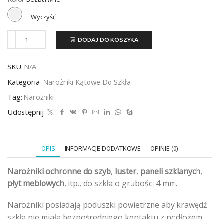
Wyczyść
DODAJ DO KOSZYKA
ilość
Narożnik
kątowy
SKU:
N/A
do
szkła
Kategoria
Narożniki Kątowe Do Szkła
4mm
-
Tag:
Narożniki
1000szt
Udostępnij:
OPIS
INFORMACJE DODATKOWE
OPINIE (0)
Narożniki ochronne do szyb
,
luster
,
paneli szklanych
,
płyt meblowych
, itp., do szkła o grubości 4 mm.
Narożniki posiadają poduszki powietrzne aby krawędź
szkła nie miała bezpośredniego kontaktu z podłożem.