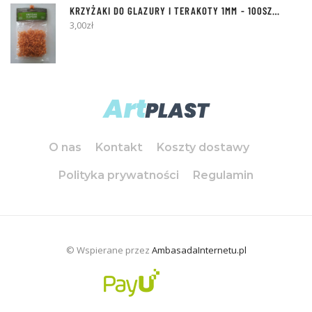
KRZYŻAKI DO GLAZURY I TERAKOTY
1MM
- 100SZT [Z KÓŁKIEM]
3,00
zł
O nas
Kontakt
Koszty dostawy
Polityka prywatności
Regulamin
© Wspierane przez
AmbasadaInternetu.pl