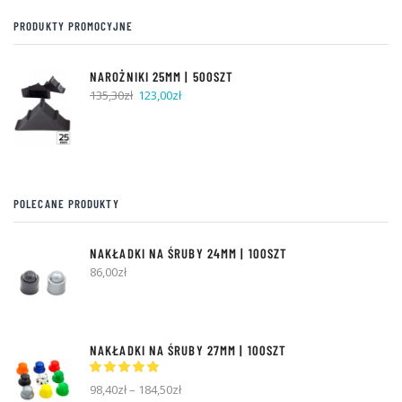
PRODUKTY PROMOCYJNE
NAROŻNIKI 25MM | 500SZT
Pierwotna
Aktualna
135,30
zł
123,00
zł
cena
cena
wynosiła:
wynosi:
135,30zł.
123,00zł.
POLECANE PRODUKTY
NAKŁADKI NA ŚRUBY 24MM | 100SZT
86,00
zł
NAKŁADKI NA ŚRUBY 27MM | 100SZT
98,40
zł
–
184,50
zł