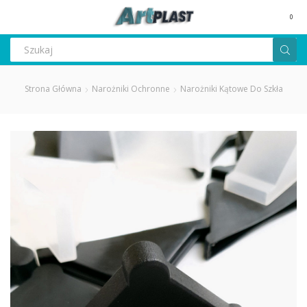
MENU
0
Search
input
Strona Główna
Narożniki Ochronne
Narożniki Kątowe Do Szkła