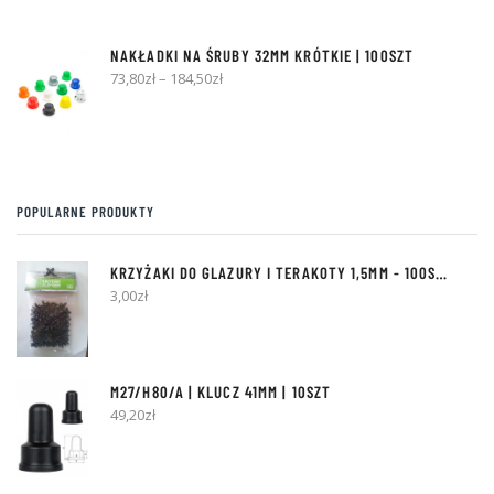
NAKŁADKI NA ŚRUBY 32MM KRÓTKIE | 100SZT
73,80
zł
–
184,50
zł
POPULARNE PRODUKTY
KRZYŻAKI DO GLAZURY I TERAKOTY
1,5MM
- 100SZT [Z BOLCEM]
3,00
zł
M27/H80/A | KLUCZ 41MM | 10SZT
49,20
zł