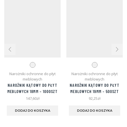
Narożniki ochronne do płyt
Narożniki ochronne do płyt
meblowych
meblowych
NAROŻNIK KĄTOWY DO PŁYT
NAROŻNIK KĄTOWY DO PŁYT
MEBLOWYCH 18MM – 1000SZT
MEBLOWYCH 19MM – 500SZT
147,60
zł
92,25
zł
Ten
Ten
produkt
pro
DODAJ DO KOSZYKA
DODAJ DO KOSZYKA
ma
ma
wiele
wie
wariantów.
war