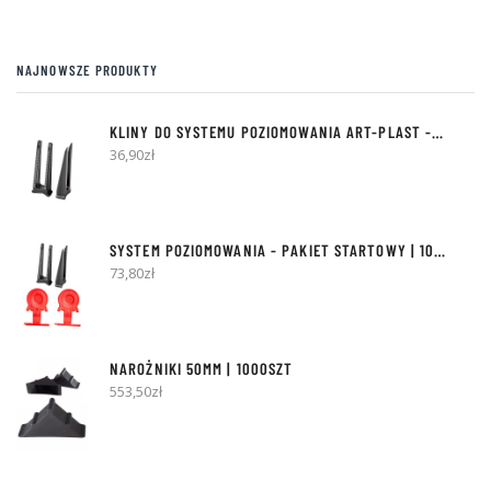
Opcje
Opc
można
moż
wybrać
wyb
NAJNOWSZE PRODUKTY
na
na
stronie
stro
produktu
pro
KLINY DO SYSTEMU POZIOMOWANIA ART-PLAST - 300SZT
36,90
zł
SYSTEM POZIOMOWANIA - PAKIET STARTOWY | 100 KLINÓW + 500 KLIPSÓW
73,80
zł
NAROŻNIKI 50MM | 1000SZT
553,50
zł