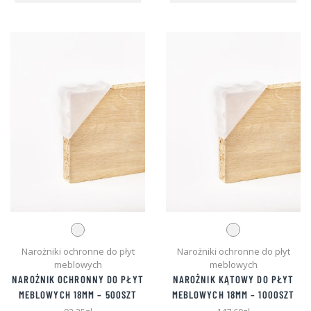
wiele
wie
wariantów.
war
Opcje
Opc
można
mo
wybrać
wyb
na
na
stronie
str
produktu
pro
Narożniki ochronne do płyt
Narożniki ochronne do płyt
meblowych
meblowych
NAROŻNIK OCHRONNY DO PŁYT
NAROŻNIK KĄTOWY DO PŁYT
MEBLOWYCH 18MM – 500SZT
MEBLOWYCH 18MM – 1000SZT