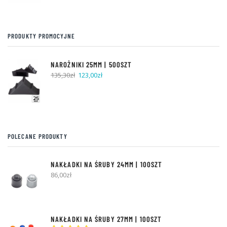
PRODUKTY PROMOCYJNE
NAROŻNIKI 25MM | 500SZT
Pierwotna
Aktualna
135,30
zł
123,00
zł
cena
cena
wynosiła:
wynosi:
135,30zł.
123,00zł.
POLECANE PRODUKTY
NAKŁADKI NA ŚRUBY 24MM | 100SZT
86,00
zł
NAKŁADKI NA ŚRUBY 27MM | 100SZT