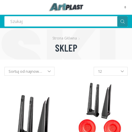
MENU
0
Search
input
Strona Główna
SKLEP
Produkty
na
stronę