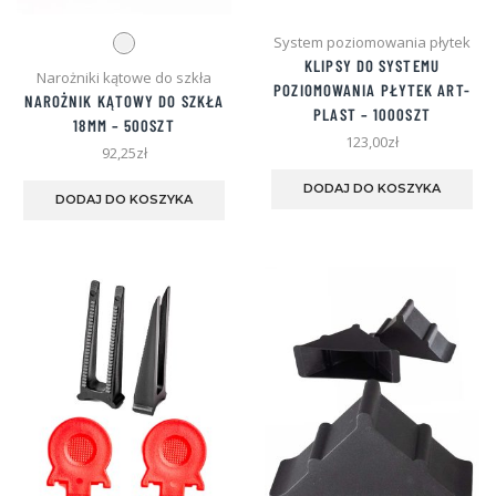
System poziomowania płytek
KLIPSY DO SYSTEMU
Narożniki kątowe do szkła
POZIOMOWANIA PŁYTEK
ART-
NAROŻNIK KĄTOWY DO SZKŁA
PLAST – 1000SZT
18MM – 500SZT
123,00
zł
92,25
zł
Ten
DODAJ DO KOSZYKA
produkt
DODAJ DO KOSZYKA
ma
wiele
wariantów.
Opcje
można
wybrać
na
stronie
produktu