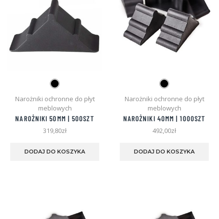
Narożniki ochronne do płyt
Narożniki ochronne do płyt
meblowych
meblowych
NAROŻNIKI 50MM | 500SZT
NAROŻNIKI 40MM | 1000SZT
319,80
zł
492,00
zł
Ten
Te
produkt
pro
DODAJ DO KOSZYKA
DODAJ DO KOSZYKA
ma
ma
wiele
wie
wariantów.
war
Opcje
Opc
można
mo
wybrać
wyb
na
na