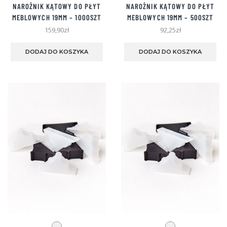
NAROŻNIK KĄTOWY DO PŁYT
NAROŻNIK KĄTOWY DO PŁYT
MEBLOWYCH 19MM – 1000SZT
MEBLOWYCH 19MM – 500SZT
159,90
zł
92,25
zł
Ten
Te
produkt
pro
DODAJ DO KOSZYKA
DODAJ DO KOSZYKA
ma
ma
wiele
wie
wariantów.
war
Opcje
Opc
można
mo
wybrać
wyb
na
na
stronie
str
produktu
pro