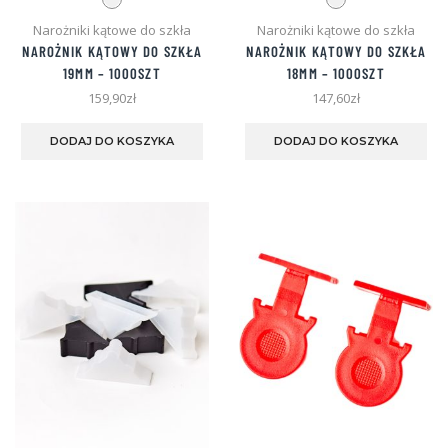
Narożniki kątowe do szkła
Narożniki kątowe do szkła
NAROŻNIK KĄTOWY DO SZKŁA
NAROŻNIK KĄTOWY DO SZKŁA
19MM – 1000SZT
18MM – 1000SZT
159,90
zł
147,60
zł
Ten
Te
produkt
pro
DODAJ DO KOSZYKA
DODAJ DO KOSZYKA
ma
ma
wiele
wie
wariantów.
war
Opcje
Opc
można
mo
wybrać
wyb
na
na
stronie
str
produktu
pro