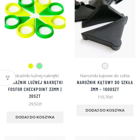
stronie
str
produktu
pro
Wskaźniki luźnej nakrętki
Narożniki kątowe do szkła
WSKAŹNIK LUŹNEJ NAKRĘTKI
NAROŻNIK KĄTOWY DO SZKŁA
FOSFOR CHECKPOINT 33MM |
3MM – 1000SZT
20SZT
110,70
zł
Te
29,52
zł
pro
Ten
DODAJ DO KOSZYKA
ma
produkt
DODAJ DO KOSZYKA
wie
ma
war
wiele
Opc
wariantów.
mo
Opcje