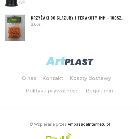
KRZYŻAKI DO GLAZURY I TERAKOTY
1MM
- 100SZT [Z KÓŁKIEM]
3,00
zł
O nas
Kontakt
Koszty dostawy
Polityka prywatności
Regulamin
© Wspierane przez
AmbasadaInternetu.pl