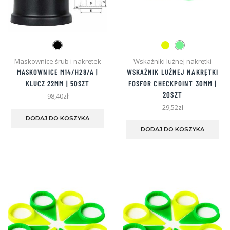
Maskownice śrub i nakrętek
Wskaźniki luźnej nakrętki
MASKOWNICE M14/H28/A |
WSKAŹNIK LUŹNEJ NAKRĘTKI
KLUCZ 22MM | 50SZT
FOSFOR CHECKPOINT 30MM |
20SZT
98,40
zł
Ten
29,52
zł
produkt
Te
DODAJ DO KOSZYKA
ma
pro
DODAJ DO KOSZYKA
wiele
ma
wariantów.
wie
Opcje
war
można
Opc
wybrać
mo
na
wyb
stronie
na
produktu
str
pro