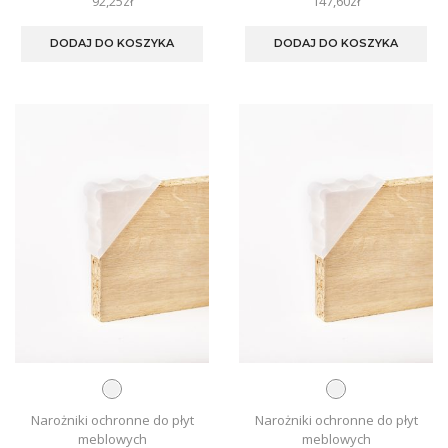
92,25
zł
147,60
zł
Ten
Te
produkt
pro
DODAJ DO KOSZYKA
DODAJ DO KOSZYKA
ma
ma
wiele
wie
wariantów.
war
Opcje
Opc
można
mo
wybrać
wyb
na
na
stronie
str
produktu
pro
Narożniki ochronne do płyt
Narożniki ochronne do płyt
meblowych
meblowych