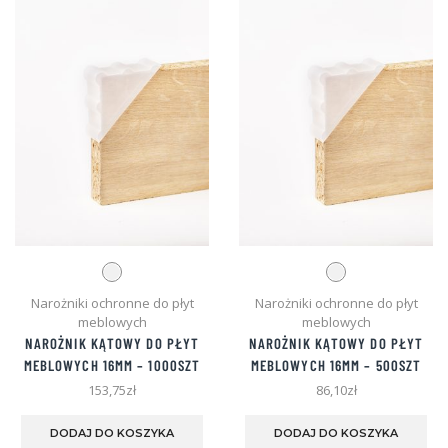
wyb
można
na
wybrać
str
na
pro
stronie
produktu
Narożniki ochronne do płyt
Narożniki ochronne do płyt
meblowych
meblowych
NAROŻNIK KĄTOWY DO PŁYT
NAROŻNIK KĄTOWY DO PŁYT
MEBLOWYCH 16MM – 1000SZT
MEBLOWYCH 16MM – 500SZT
153,75
zł
86,10
zł
Ten
Te
produkt
pro
DODAJ DO KOSZYKA
DODAJ DO KOSZYKA
ma
ma