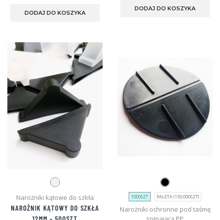
pro
DODAJ DO KOSZYKA
DODAJ DO KOSZYKA
ma
wie
war
Opc
mo
wyb
na
str
pro
Narożniki kątowe do szkła
1000SZT
PALETA (150.000SZT)
NAROŻNIK KĄTOWY DO SZKŁA
Narożniki ochronne pod taśmę
spinającą PP
12MM – 500SZT