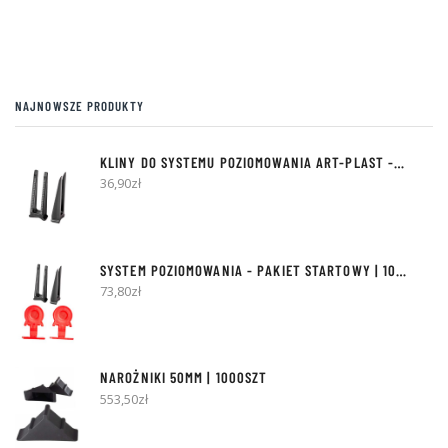
pro
stronie
produktu
NAJNOWSZE PRODUKTY
KLINY DO SYSTEMU POZIOMOWANIA ART-PLAST - 300SZT
36,90
zł
SYSTEM POZIOMOWANIA - PAKIET STARTOWY | 100 KLINÓW + 500 KLIPSÓW
73,80
zł
NAROŻNIKI 50MM | 1000SZT
553,50
zł