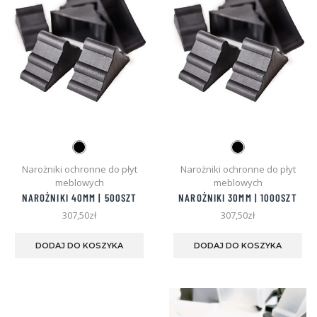
stronie
str
produktu
pro
Narożniki ochronne do płyt
Narożniki ochronne do płyt
meblowych
meblowych
NAROŻNIKI 40MM | 500SZT
NAROŻNIKI 30MM | 1000SZT
307,50
zł
307,50
zł
Ten
Te
produkt
pro
DODAJ DO KOSZYKA
DODAJ DO KOSZYKA
ma
ma
wiele
wie
wariantów.
war
Opcje
Opc
można
mo