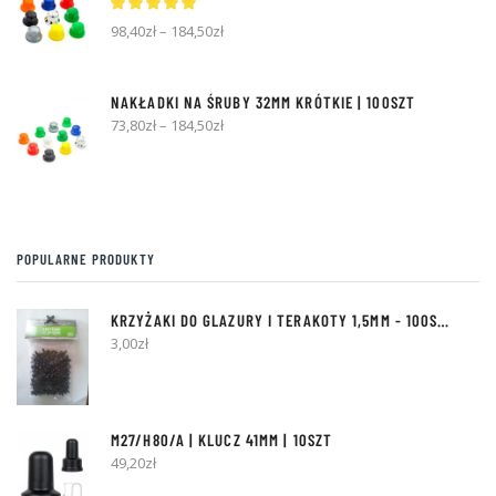
98,40
zł
–
184,50
zł
NAKŁADKI NA ŚRUBY 32MM KRÓTKIE | 100SZT
73,80
zł
–
184,50
zł
POPULARNE PRODUKTY
KRZYŻAKI DO GLAZURY I TERAKOTY
1,5MM
- 100SZT [Z BOLCEM]
3,00
zł
M27/H80/A | KLUCZ 41MM | 10SZT
49,20
zł