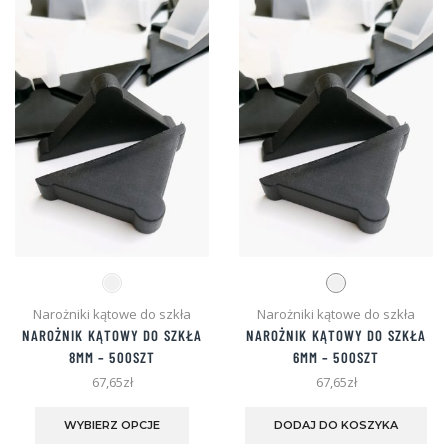
Opcje
Opc
można
mo
wybrać
wyb
na
na
stronie
str
produktu
pro
Narożniki kątowe do szkła
Narożniki kątowe do szkła
NAROŻNIK KĄTOWY DO SZKŁA
NAROŻNIK KĄTOWY DO SZKŁA
8MM – 500SZT
6MM – 500SZT
67,65
zł
67,65
zł
Ten
Te
produkt
pro
WYBIERZ OPCJE
DODAJ DO KOSZYKA
ma
ma