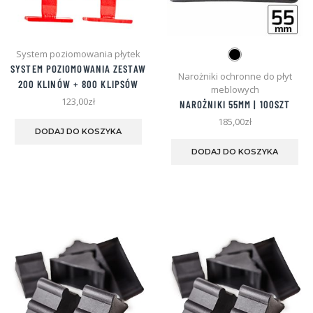
System poziomowania płytek
SYSTEM POZIOMOWANIA ZESTAW
Narożniki ochronne do płyt
200 KLINÓW + 800 KLIPSÓW
meblowych
123,00
zł
NAROŻNIKI 55MM | 100SZT
185,00
zł
DODAJ DO KOSZYKA
Te
pro
DODAJ DO KOSZYKA
ma
wie
war
Opc
mo
wyb
na
str
pro