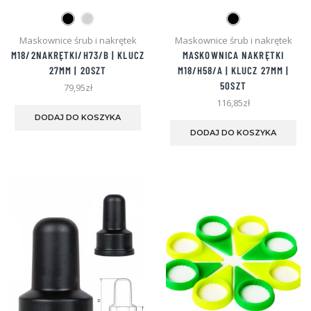
Maskownice śrub i nakrętek
Maskownice śrub i nakrętek
M18/2NAKRĘTKI/H73/B | KLUCZ
MASKOWNICA NAKRĘTKI
27MM | 20SZT
M18/H58/A | KLUCZ 27MM |
50SZT
79,95
zł
Ten
116,85
zł
produkt
Te
DODAJ DO KOSZYKA
ma
pro
DODAJ DO KOSZYKA
wiele
ma
wariantów.
wie
Opcje
war
można
Opc
wybrać
mo
na
wyb
stronie
na
produktu
str
pro