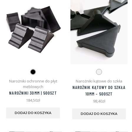
wybrać
wyb
na
na
stronie
str
produktu
pro
Narożniki ochronne do płyt
Narożniki kątowe do szkła
meblowych
NAROŻNIK KĄTOWY DO SZKŁA
NAROŻNIKI 30MM | 500SZT
10MM – 500SZT
184,50
zł
98,40
zł
Ten
Te
produkt
pro
DODAJ DO KOSZYKA
DODAJ DO KOSZYKA
ma
ma
wiele
wie
wariantów.
war