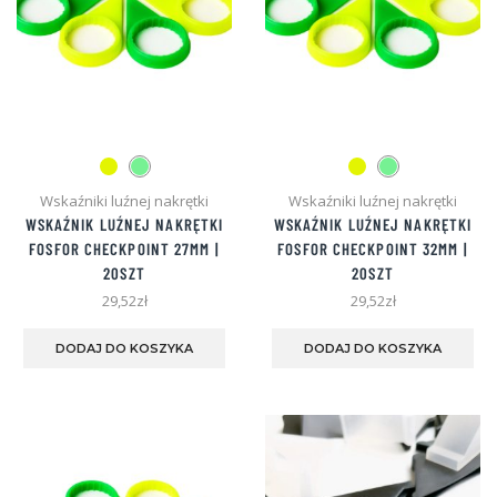
Wskaźniki luźnej nakrętki
Wskaźniki luźnej nakrętki
WSKAŹNIK LUŹNEJ NAKRĘTKI
WSKAŹNIK LUŹNEJ NAKRĘTKI
FOSFOR CHECKPOINT 27MM |
FOSFOR CHECKPOINT 32MM |
20SZT
20SZT
29,52
zł
29,52
zł
Ten
Te
produkt
pro
DODAJ DO KOSZYKA
DODAJ DO KOSZYKA
ma
ma
wiele
wie
wariantów.
war
Opcje
Opc
można
mo
wybrać
wyb
na
na