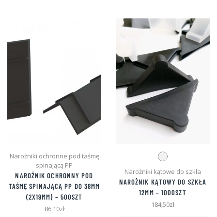
wiele
wie
wariantów.
war
Opcje
Opc
można
mo
wybrać
wyb
na
na
stronie
str
produktu
pro
Narożniki ochronne pod taśmę
spinającą PP
Narożniki kątowe do szkła
NAROŻNIK OCHRONNY POD
NAROŻNIK KĄTOWY DO SZKŁA
TAŚMĘ SPINAJĄCĄ PP DO 38MM
12MM – 1000SZT
(2X19MM) – 500SZT
184,50
zł
86,10
zł
Te