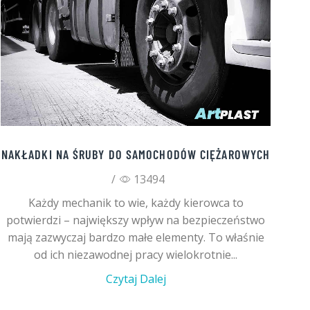
NAKŁADKI NA ŚRUBY DO SAMOCHODÓW CIĘŻAROWYCH
/
13494
Każdy mechanik to wie, każdy kierowca to
potwierdzi – największy wpływ na bezpieczeństwo
mają zazwyczaj bardzo małe elementy. To właśnie
od ich niezawodnej pracy wielokrotnie...
Czytaj Dalej