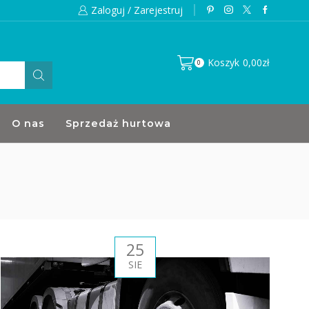
Zaloguj / Zarejestruj
Wysyłki realizujemy w ciągu 24h
Koszyk
0,00
zł
0
O nas
Sprzedaż hurtowa
25
SIE