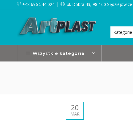
+48 696 544 024
ul. Dobra 43, 98-160 Sędziejowice
i jeśli masz jakiekolwiek pytania..
Kontakt
Wszystkie kategorie
20
MAR