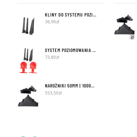
KLINY DO SYSTEMU POZIOMOWANIA ART-PLAST - 300SZT
36,90
zł
SYSTEM POZIOMOWANIA - PAKIET STARTOWY | 100 KLINÓW + 500 KLIPSÓW
73,80
zł
NAROŻNIKI 50MM | 1000SZT
553,50
zł