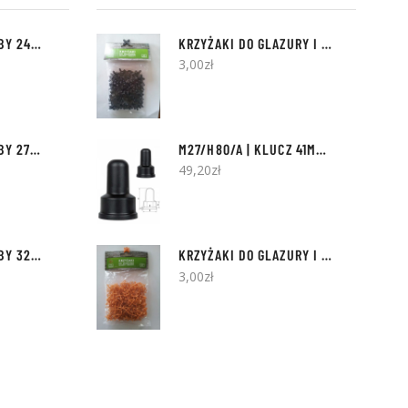
NAKŁADKI NA ŚRUBY 24MM | 100SZT
KRZYŻAKI DO GLAZURY I TERAKOTY
1,5
3,00
zł
NAKŁADKI NA ŚRUBY 27MM | 100SZT
M27/H80/A | KLUCZ 41MM | 10SZT
49,20
zł
NAKŁADKI NA ŚRUBY 32MM KRÓTKIE | 100SZT
KRZYŻAKI DO GLAZURY I TERAKOTY
1M
3,00
zł