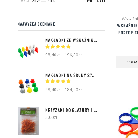
Cena
Cena
Cena:
—
20zł
30zł
FILTRUJ
min.
maks.
Wskaźnik
NAJWYŻEJ OCENIANE
WSKAŹNIK
FOSFOR C
NAKŁADKI ZE WSKAŹNIKIEM U PODSTAWY 33MM | 100SZT
98,40
zł
–
196,80
zł
DODA
NAKŁADKI NA ŚRUBY 27MM | 100SZT
98,40
zł
–
184,50
zł
KRZYŻAKI DO GLAZURY I TERAKOTY
1MM
- 100S
3,00
zł