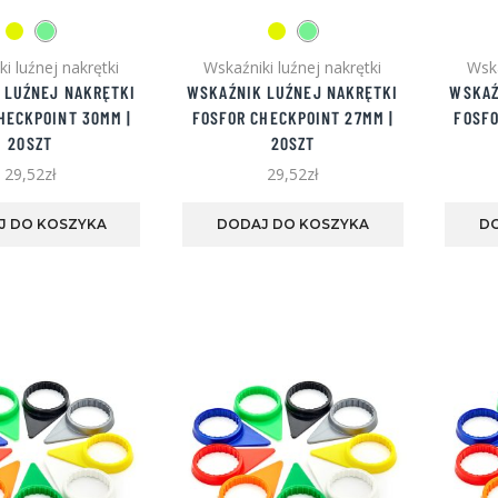
i luźnej nakrętki
Wskaźniki luźnej nakrętki
Wska
 LUŹNEJ NAKRĘTKI
WSKAŹNIK LUŹNEJ NAKRĘTKI
WSKAŹ
HECKPOINT 30MM |
FOSFOR CHECKPOINT 27MM |
FOSFO
20SZT
20SZT
29,52
zł
29,52
zł
Ten
Ten
produkt
produkt
J DO KOSZYKA
DODAJ DO KOSZYKA
D
ma
ma
wiele
wiele
wariantów.
wariantów.
Opcje
Opcje
można
można
wybrać
wybrać
na
na
ZT [GŁADKIE]
stronie
stronie
produktu
produktu