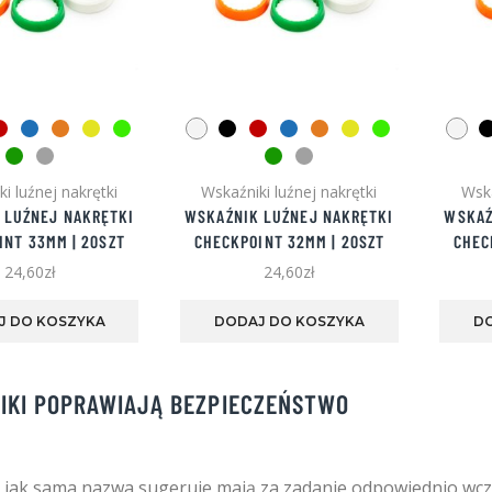
i luźnej nakrętki
Wskaźniki luźnej nakrętki
Wska
 LUŹNEJ NAKRĘTKI
WSKAŹNIK LUŹNEJ NAKRĘTKI
WSKAŹ
INT 33MM | 20SZT
CHECKPOINT 32MM | 20SZT
CHEC
24,60
zł
24,60
zł
Ten
Ten
produkt
produkt
J DO KOSZYKA
DODAJ DO KOSZYKA
D
ma
ma
wiele
wiele
wariantów.
wariantów.
IKI POPRAWIAJĄ BEZPIECZEŃSTWO
Opcje
Opcje
można
można
wybrać
wybrać
na
na
 jak sama nazwa sugeruje mają za zadanie odpowiednio wcz