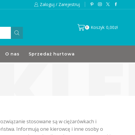
Zaloguj / Zarejestruj
Skontakuj się z nami jeśli masz jakiekolwie
Koszyk
0,00
zł
0
O nas
Sprzedaż hurtowa
rozwiązanie stosowane są w ciężarówkach i
ństwa. Informują one kierowcę i inne osoby o