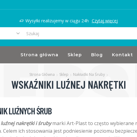
Wysyłki realizujemy w ciągu 24h
Czytaj więcej
Search
input
Strona główna
Sklep
Blog
Kontakt
Strona Główna
Sklep
Nakładki Na Śruby
WSKAŹNIKI LUŹNEJ NAKRĘTKI
IK LUŹNYCH ŚRUB
luźnej nakrętki i śruby
marki Art-Plast to często wybierane 
. Celem ich stosowania jest podniesienie poziomu bezpiecze