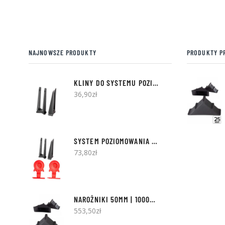
NAJNOWSZE PRODUKTY
PRODUKTY P
KLINY DO SYSTEMU POZIOMOWANIA ART-PLAST - 300SZT
36,90
zł
SYSTEM POZIOMOWANIA - PAKIET STARTOWY | 100 KLINÓW + 500 KLIPSÓW
73,80
zł
NAROŻNIKI 50MM | 1000SZT
553,50
zł