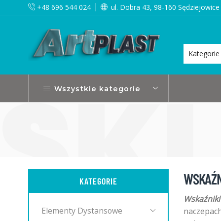
+48 696 544 024
ul. Dobra 43, 98-160 Sędziejowice
zy zamówieniach powyżej 499zł
Więcej
Wszystkie kategorie
WSKAŹN
KATEGORIE
Wskaźniki 
Elementy Dystansowe
naczepach