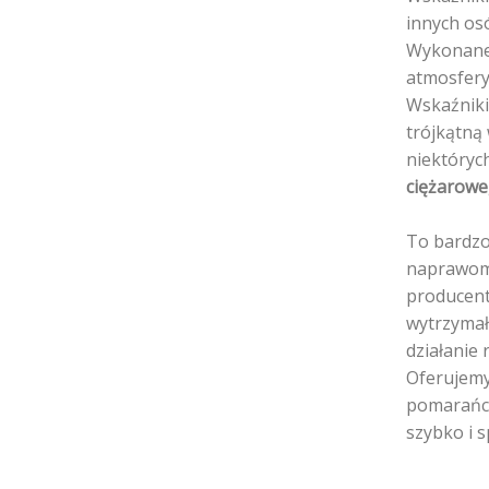
innych os
Wykonane 
atmosfery
Wskaźniki
trójkątną
niektóryc
ciężarow
To bardzo
naprawom.
producent
wytrzymał
działanie 
Oferujemy
pomarańcz
szybko i 