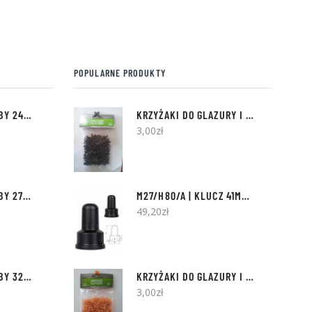
POPULARNE PRODUKTY
NAKŁADKI NA ŚRUBY 24MM | 100SZT
KRZYŻAKI DO GLAZURY I TERAKOTY
1,5
3,00
zł
NAKŁADKI NA ŚRUBY 27MM | 100SZT
M27/H80/A | KLUCZ 41MM | 10SZT
49,20
zł
NAKŁADKI NA ŚRUBY 32MM KRÓTKIE | 100SZT
KRZYŻAKI DO GLAZURY I TERAKOTY
1M
3,00
zł