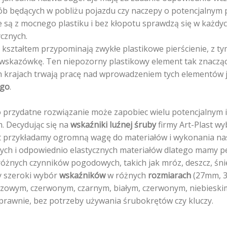
stronie
stronie
ób będących w pobliżu pojazdu czy naczepy o potencjalnym p
produktu
produktu
są z mocnego plastiku i bez kłopotu sprawdzą się w każdy
cznych.
 kształtem przypominają zwykłe plastikowe pierścienie, z ty
 wskazówkę. Ten niepozorny plastikowy element tak znaczą
h krajach trwają pracę nad wprowadzeniem tych elementów
ego
.
 przydatne rozwiązanie może zapobiec wielu potencjalnym 
 Decydując się na
wskaźniki luźnej śruby
firmy Art-Plast wyb
 przykładamy ogromną wagę do materiałów i wykonania na
ych i odpowiednio elastycznych materiałów dlatego mamy pe
różnych czynników pogodowych, takich jak mróz, deszcz, śnie
 szeroki wybór
wskaźników
w różnych
rozmiarach
(27mm, 
owym, czerwonym, czarnym, białym, czerwonym, niebieskim)
sprawnie, bez potrzeby używania śrubokrętów czy kluczy.