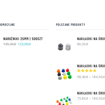
ROMOCYJNE
POLECANE PRODUKTY
NAROŻNIKI 25MM | 500SZT
Pierwotna
Aktualna
135,30
zł
123,00
zł
86,00
zł
cena
cena
wynosiła:
wynosi:
135,30zł.
123,00zł.
98,40
zł
–
184,50
zł
73,80
zł
–
184,50
zł