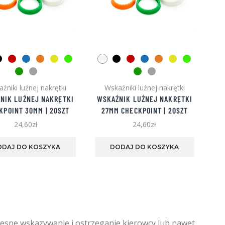
źniki luźnej nakrętki
Wskaźniki luźnej nakrętki
NIK LUŹNEJ NAKRĘTKI
WSKAŹNIK LUŹNEJ NAKRĘTKI
KPOINT 30MM | 20SZT
27MM CHECKPOINT | 20SZT
24,60
zł
24,60
zł
Ten
Ten
produkt
produkt
ODAJ DO KOSZYKA
DODAJ DO KOSZYKA
ma
ma
wiele
wiele
wariantów.
wariantó
Opcje
Opcje
można
można
wybrać
wybrać
na
na
esne wskazywanie i ostrzeganie kierowcy lub nawet