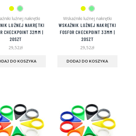
źniki luźnej nakrętki
Wskaźniki luźnej nakrętki
NIK LUŹNEJ NAKRĘTKI
WSKAŹNIK LUŹNEJ NAKRĘTKI
R CHECKPOINT 32MM |
FOSFOR CHECKPOINT 33MM |
20SZT
20SZT
29,52
zł
29,52
zł
Ten
Ten
produkt
produkt
ODAJ DO KOSZYKA
DODAJ DO KOSZYKA
ma
ma
wiele
wiele
wariantów.
wariantó
Opcje
Opcje
można
można
wybrać
wybrać
na
na
stronie
stronie
produktu
produktu