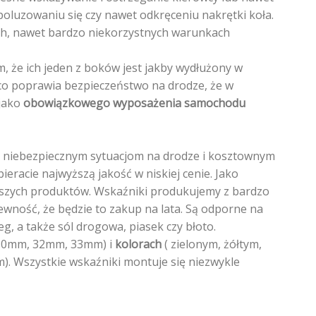
stronie
stronie
oluzowaniu się czy nawet odkręceniu nakrętki koła.
produktu
produktu
ch, nawet bardzo niekorzystnych warunkach
m, że ich jeden z boków jest jakby wydłużony w
co poprawia bezpieczeństwo na drodze, że w
 jako
obowiązkowego wyposażenia samochodu
i niebezpiecznym sytuacjom na drodze i kosztownym
ieracie najwyższą jakość w niskiej cenie. Jako
szych produktów. Wskaźniki produkujemy z bardzo
wność, że będzie to zakup na lata. Są odporne na
g, a także sól drogowa, piasek czy błoto.
30mm, 32mm, 33mm) i
kolorach
( zielonym, żółtym,
. Wszystkie wskaźniki montuje się niezwykle