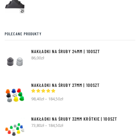
cena
cena
wynosiła:
wynosi:
135,30zł.
123,00zł.
POLECANE PRODUKTY
NAKŁADKI NA ŚRUBY 24MM | 100SZT
86,00
zł
NAKŁADKI NA ŚRUBY 27MM | 100SZT
98,40
zł
–
184,50
zł
NAKŁADKI NA ŚRUBY 32MM KRÓTKIE | 100SZT
73,80
zł
–
184,50
zł