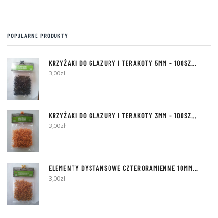
POPULARNE PRODUKTY
KRZYŻAKI DO GLAZURY I TERAKOTY
5MM
- 100SZT [Z BOLCEM]
3,00
zł
KRZYŻAKI DO GLAZURY I TERAKOTY
3MM
- 100SZT [Z KÓŁKIEM]
3,00
zł
ELEMENTY DYSTANSOWE
CZTERORAMIENNE 10MM
- 50SZT
3,00
zł