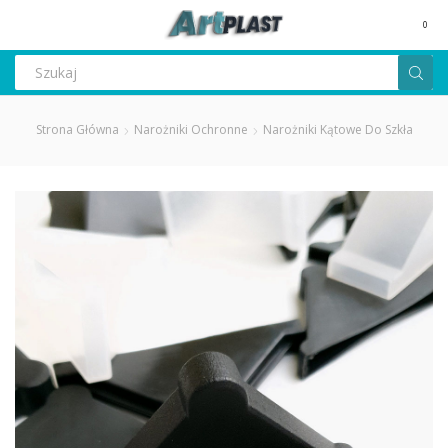
MENU
0
Search
input
Strona Główna
Narożniki Ochronne
Narożniki Kątowe Do Szkła