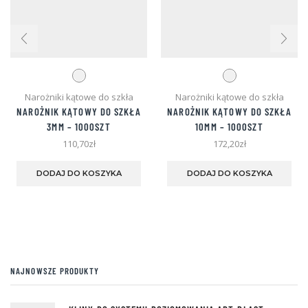
Narożniki kątowe do szkła
Narożniki kątowe do szkła
NAROŻNIK KĄTOWY DO SZKŁA
NAROŻNIK KĄTOWY DO SZKŁA
3MM – 1000SZT
10MM – 1000SZT
110,70
zł
172,20
zł
Ten
Ten
produkt
pro
DODAJ DO KOSZYKA
DODAJ DO KOSZYKA
ma
ma
wiele
wie
wariantów.
war
Opcje
Opc
można
moż
wybrać
wyb
na
na
NAJNOWSZE PRODUKTY
stronie
stro
produktu
pro