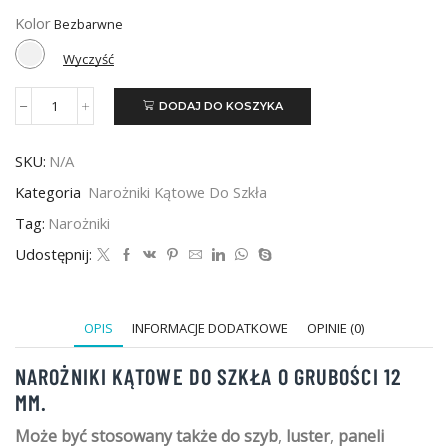
Kolor
Wyczyść
DODAJ DO KOSZYKA
ilość
Narożnik
kątowy
SKU:
N/A
do
szkła
Kategoria
Narożniki Kątowe Do Szkła
12mm
-
Tag:
Narożniki
500szt
Udostępnij:
OPIS
INFORMACJE DODATKOWE
OPINIE (0)
NAROŻNIKI KĄTOWE DO SZKŁA O GRUBOŚCI 12
MM.
Może być stosowany także do szyb
,
luster
,
paneli