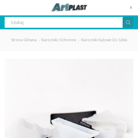
MENU
0
Search
input
Strona Główna
Narożniki Ochronne
Narożniki Kątowe Do Szkła