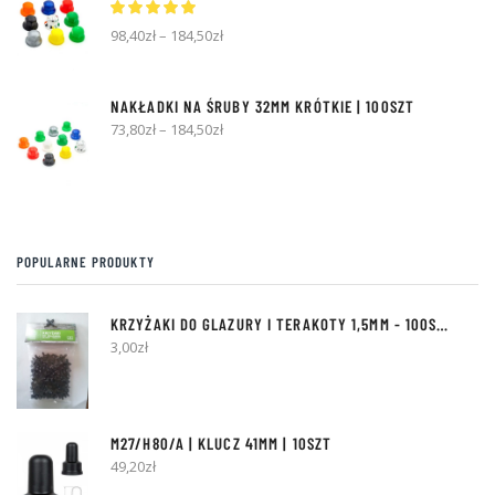
98,40
zł
–
184,50
zł
NAKŁADKI NA ŚRUBY 32MM KRÓTKIE | 100SZT
73,80
zł
–
184,50
zł
POPULARNE PRODUKTY
KRZYŻAKI DO GLAZURY I TERAKOTY
1,5MM
- 100SZT [Z BOLCEM]
3,00
zł
M27/H80/A | KLUCZ 41MM | 10SZT
49,20
zł