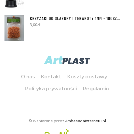
KRZYŻAKI DO GLAZURY I TERAKOTY
1MM
- 100SZT [Z KÓŁKIEM]
3,00
zł
O nas
Kontakt
Koszty dostawy
Polityka prywatności
Regulamin
© Wspierane przez
AmbasadaInternetu.pl