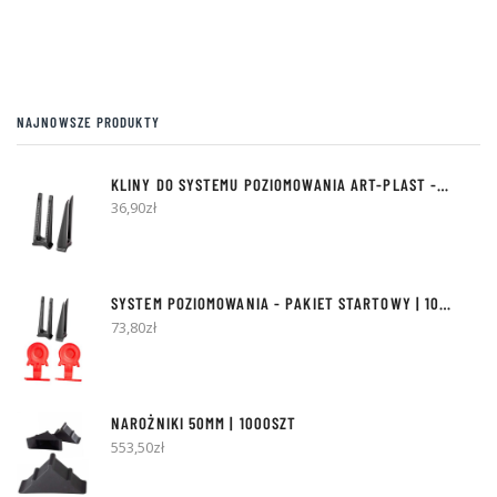
można
moż
wybrać
wyb
na
na
stronie
stro
produktu
pro
NAJNOWSZE PRODUKTY
KLINY DO SYSTEMU POZIOMOWANIA ART-PLAST - 300SZT
36,90
zł
SYSTEM POZIOMOWANIA - PAKIET STARTOWY | 100 KLINÓW + 500 KLIPSÓW
73,80
zł
NAROŻNIKI 50MM | 1000SZT
553,50
zł