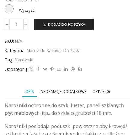
Wyczyść
DODAJ DO KOSZYKA
ilość
Narożnik
kątowy
SKU:
N/A
do
szkła
Kategoria
Narożniki Kątowe Do Szkła
18mm
-
Tag:
Narożniki
500szt
Udostępnij:
OPIS
INFORMACJE DODATKOWE
OPINIE (0)
Narożniki ochronne do szyb
,
luster
,
paneli szklanych
,
płyt meblowych
, itp., do szkła o grubości 18 mm.
Narożniki posiadają poduszki powietrzne aby krawędź
szkła nie miała bezpośredniego kontaktu z podłożem.