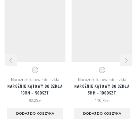
Narożniki kątowe do szkła
Narożniki kątowe do szkła
NAROŻNIK KĄTOWY DO SZKŁA
NAROŻNIK KĄTOWY DO SZKŁA
19MM – 500SZT
3MM – 1000SZT
92,25
zł
110,70
zł
Ten
Ten
produkt
pro
DODAJ DO KOSZYKA
DODAJ DO KOSZYKA
ma
ma
wiele
wie
wariantów.
war
Opcje
Opc