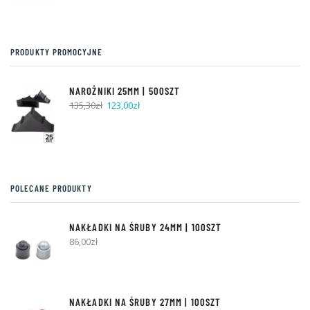
PRODUKTY PROMOCYJNE
NAROŻNIKI 25MM | 500SZT
Pierwotna
Aktualna
135,30
zł
123,00
zł
cena
cena
wynosiła:
wynosi:
135,30zł.
123,00zł.
POLECANE PRODUKTY
NAKŁADKI NA ŚRUBY 24MM | 100SZT
86,00
zł
NAKŁADKI NA ŚRUBY 27MM | 100SZT