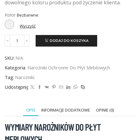
dowolnego koloru produktu pod życzenie klienta.
Kolor
Wyczyść
DODAJ DO KOSZYKA
ilość
Narożnik
kątowy
SKU:
N/A
do
płyt
Kategoria
Narożniki Ochronne Do Płyt Meblowych
meblowych
19mm
Tag:
Narożniki
-
Udostępnij:
500szt
OPIS
INFORMACJE DODATKOWE
OPINIE (0)
WYMIARY NAROŻNIKÓW DO PŁYT
MEBLOWYCH