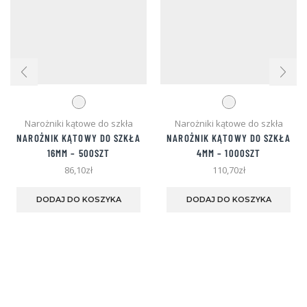
Narożniki kątowe do szkła
Narożniki kątowe do szkła
NAROŻNIK KĄTOWY DO SZKŁA
NAROŻNIK KĄTOWY DO SZKŁA
16MM – 500SZT
4MM – 1000SZT
86,10
zł
110,70
zł
Ten
Ten
produkt
pro
DODAJ DO KOSZYKA
DODAJ DO KOSZYKA
ma
ma
wiele
wie
wariantów.
war
Opcje
Opc
można
moż
wybrać
wyb
na
na
stronie
stro