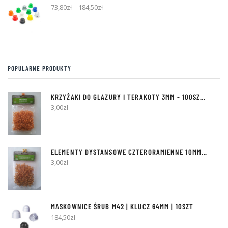
73,80
zł
–
184,50
zł
POPULARNE PRODUKTY
KRZYŻAKI DO GLAZURY I TERAKOTY
3MM
- 100SZT [Z KÓŁKIEM]
3,00
zł
ELEMENTY DYSTANSOWE
CZTERORAMIENNE 10MM
- 50SZT
3,00
zł
MASKOWNICE ŚRUB M42 | KLUCZ 64MM | 10SZT
184,50
zł