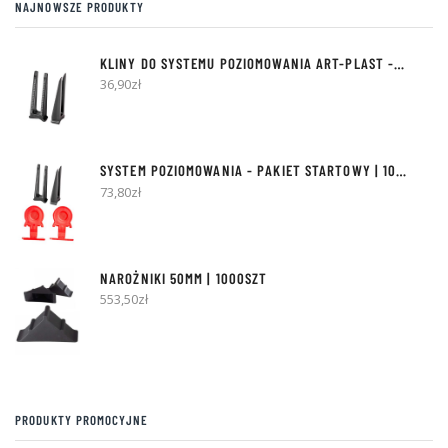
NAJNOWSZE PRODUKTY
produktu
pro
KLINY DO SYSTEMU POZIOMOWANIA ART-PLAST - 300SZT
36,90
zł
SYSTEM POZIOMOWANIA - PAKIET STARTOWY | 100 KLINÓW + 500 KLIPSÓW
73,80
zł
NAROŻNIKI 50MM | 1000SZT
553,50
zł
PRODUKTY PROMOCYJNE