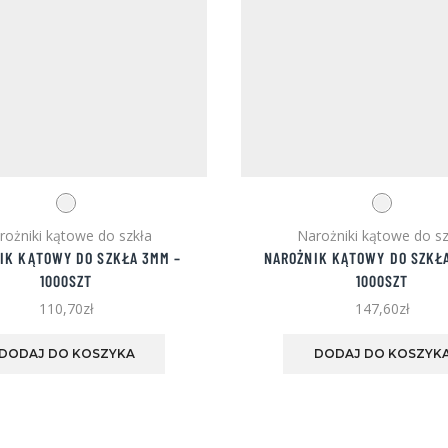
rożniki kątowe do szkła
Narożniki kątowe do sz
IK KĄTOWY DO SZKŁA 3MM –
NAROŻNIK KĄTOWY DO SZKŁA
1000SZT
1000SZT
110,70
zł
147,60
zł
Ten
produkt
DODAJ DO KOSZYKA
DODAJ DO KOSZYK
ma
wiele
wariantów.
Opcje