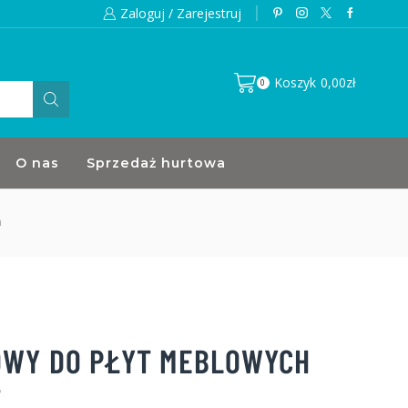
Zaloguj / Zarejestruj
Koszyk
0,00
zł
0
O nas
Sprzedaż hurtowa
h
OWY DO PŁYT MEBLOWYCH
T