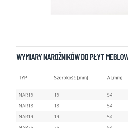
WYMIARY NAROŻNIKÓW DO PŁYT MEBLO
TYP
Szerokość [mm]
A [mm]
NAR16
16
54
NAR18
18
54
NAR19
19
54
NAR25
25
54