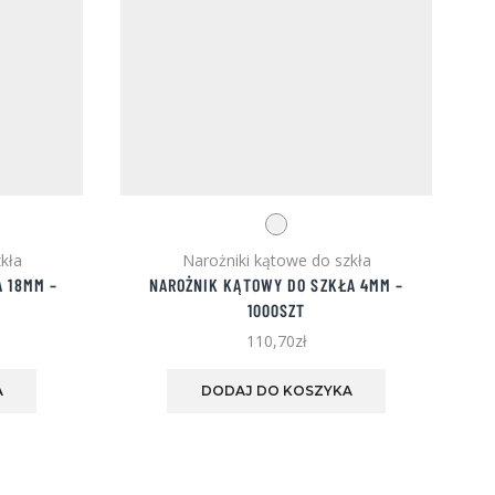
kła
Narożniki kątowe do szkła
N
 18MM –
NAROŻNIK KĄTOWY DO SZKŁA 4MM –
1000SZT
110,70
zł
Ten
Ten
produkt
produkt
A
DODAJ DO KOSZYKA
ma
ma
wiele
wiele
wariantów.
wariantów.
Opcje
Opcje