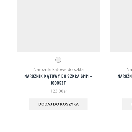
Narożniki kątowe do szkła
Na
NAROŻNIK KĄTOWY DO SZKŁA 6MM –
NAROŻN
1000SZT
123,00
zł
Ten
produkt
DODAJ DO KOSZYKA
ma
wiele
wariantów.
Opcje