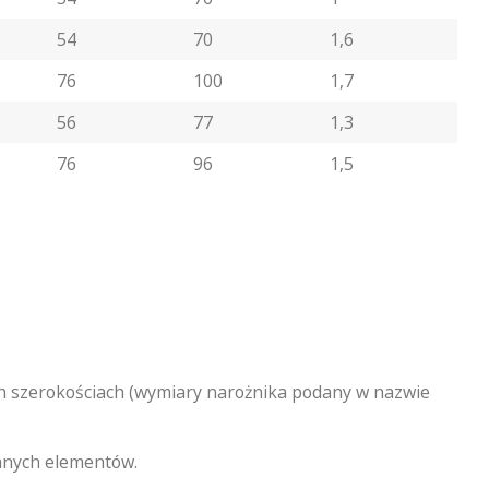
54
70
1,6
76
100
1,7
56
77
1,3
76
96
1,5
h szerokościach (wymiary narożnika podany w nazwie
anych elementów.