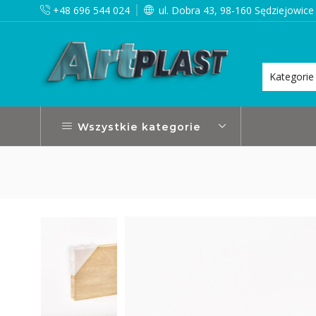
+48 696 544 024
ul. Dobra 43, 98-160 Sędziejowice
lizujemy w ciągu 24h
Czytaj więcej
Wszystkie kategorie