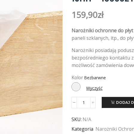
159,90
zł
Narożniki ochronne do pły
paneli szklanych, itp., do pł
Narożniki posiadają podusz
bezpośredniego kontaktu 
możliwość zamówienia dowol
Kolor
Wyczyść
DODAJ D
ilość
Narożnik
kątowy
SKU:
N/A
do
Kategoria
Narożniki Ochro
płyt