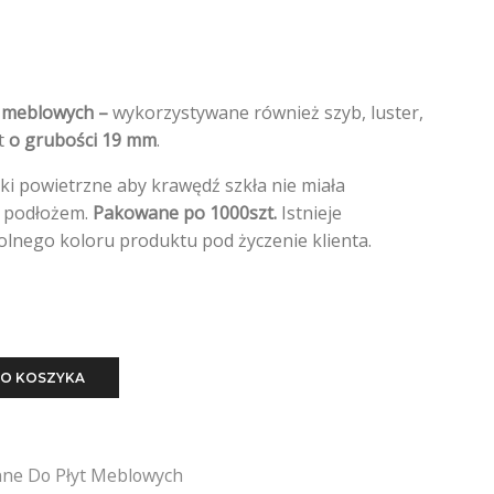
t meblowych –
wykorzystywane również szyb, luster,
yt
o grubości 19 mm
.
ki powietrzne aby krawędź szkła nie miała
z podłożem.
Pakowane po 1000szt.
Istnieje
nego koloru produktu pod życzenie klienta.
O KOSZYKA
nne Do Płyt Meblowych