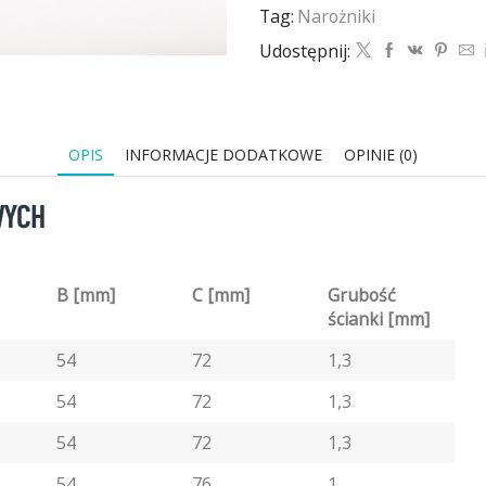
meblowych
Tag:
Narożniki
19mm
-
Udostępnij:
1000szt
OPIS
INFORMACJE DODATKOWE
OPINIE (0)
WYCH
B [mm]
C [mm]
Grubość
ścianki [mm]
54
72
1,3
54
72
1,3
54
72
1,3
54
76
1