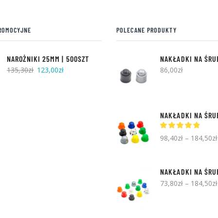
można
wybrać
na
ROMOCYJNE
POLECANE PRODUKTY
stronie
produktu
NAROŻNIKI 25MM | 500SZT
Pierwotna
Aktualna
135,30
zł
123,00
zł
86,00
zł
cena
cena
wynosiła:
wynosi:
135,30zł.
123,00zł.
98,40
zł
–
184,50
zł
73,80
zł
–
184,50
zł