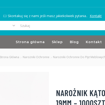
Skontakuj się z nami jeśli masz jakiekolwiek pytania..
Kontakt
Search
input
Strona główna
Sklep
Blog
Kontakt
Strona Główna
Narożniki Ochronne
Narożniki Ochronne Do Płyt Meblowyc
NAROŻNIK KĄT
19MM – 1000SZ