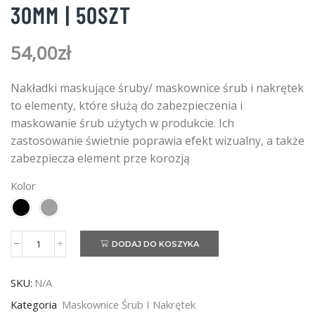
30MM | 50SZT
54,00
zł
Nakładki maskujące śruby/ maskownice śrub i nakrętek
to elementy, które służą do zabezpieczenia i
maskowanie śrub użytych w produkcie. Ich
zastosowanie świetnie poprawia efekt wizualny, a także
zabezpiecza element prze korozją
Kolor
DODAJ DO KOSZYKA
ilość
Maskownice
śrub
SKU:
N/A
M20
|
Kategoria
Maskownice Śrub I Nakrętek
Klucz