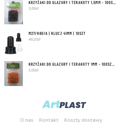
KRZYŻAKI DO GLAZURY I TERAKOTY
1,5MM
- 100SZT [Z BOLCEM]
3,00
zł
M27/H80/A | KLUCZ 41MM | 10SZT
49,20
zł
KRZYŻAKI DO GLAZURY I TERAKOTY
1MM
- 100SZT [Z KÓŁKIEM]
3,00
zł
O nas
Kontakt
Koszty dostawy