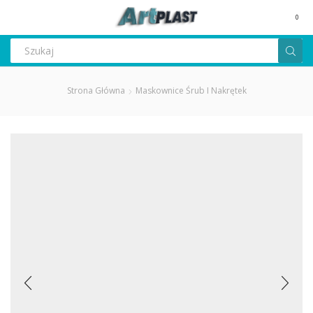
MENU
0
Search
input
Strona Główna
Maskownice Śrub I Nakrętek