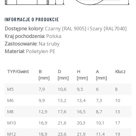
INFORMACJE O PRODUKCIE
Dostępne kolory:
Czarny [RAL 9005] i Szary [RAL7040]
Kraj pochodzenia:
Polska
Zastosowanie:
Na śruby
Materiał:
Polietylen PE
TYP/Gwint
B
D
H
A
Klucz
[mm]
[mm]
[mm]
[mm]
M5
7,9
10,6
9,5
6
8
M6
9,9
13,2
13,4
7,3
10
M8
12,9
17,6
16,5
8,7
13
M10
16,9
21,6
20,3
10,1
17
M12
18,9
23,6
21,9
11,4
19