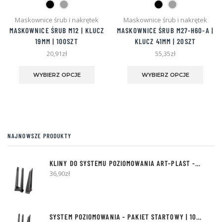
Maskownice śrub i nakrętek
Maskownice śrub i nakrętek
MASKOWNICE ŚRUB M12 | KLUCZ
MASKOWNICE ŚRUB M27-H60-A |
19MM | 100SZT
KLUCZ 41MM | 20SZT
20,91
zł
55,35
zł
Ten
Ten
produkt
produ
WYBIERZ OPCJE
WYBIERZ OPCJE
ma
ma
wiele
wiele
wariantów.
waria
Opcje
Opcje
można
możn
wybrać
wybra
NAJNOWSZE PRODUKTY
na
na
stronie
stroni
produktu
produ
KLINY DO SYSTEMU POZIOMOWANIA ART-PLAST - 300SZT
36,90
zł
SYSTEM POZIOMOWANIA - PAKIET STARTOWY | 100 KLINÓW + 500 KLIPSÓW