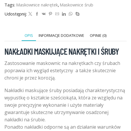
30mm
Tags:
Maskownice nakrętek
,
Maskownice śrub
|
Udostępnij:
50szt
OPIS
INFORMACJE DODATKOWE
OPINIE (0)
NAKŁADKI MASKUJĄCE NAKRĘTKI I ŚRUBY
Zastosowanie maskownic na nakrętkach czy śrubach
poprawia ich wygląd estetyczny a także skutecznie
chroni je przez korozją.
Nakładki maskujące śruby posiadają charakterystyczną
wypustkę o kształcie sześciokąta, która ze względu na
swoje precyzyjne wykonanie i użyte materiały
gwarantuje skuteczne utrzymywanie osadzonej
nakładki na śrubie.
Ponadto nakładki odporne są an działanie warunków