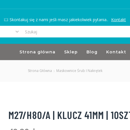
Skontakuj się z nami jeśli masz jakiekolwiek pytania..
Kontakt
Search
input
Strona główna
Sklep
Blog
Kontakt
Strona Główna
Maskownice Śrub I Nakrętek
M27/H80/A | KLUCZ 41MM | 10SZ