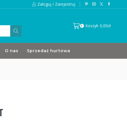
Zaloguj / Zarejestruj
Koszyk
0,00
zł
0
O nas
Sprzedaż hurtowa
T