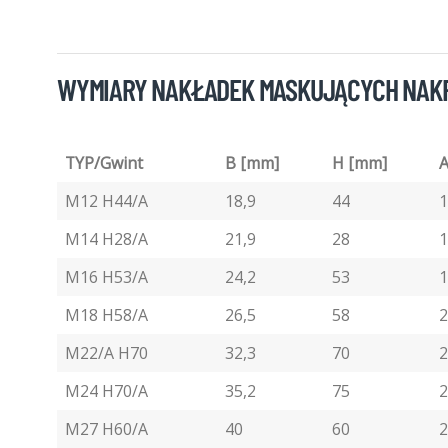
WYMIARY NAKŁADEK MASKUJĄCYCH NAKR
TYP/Gwint
B [mm]
H [mm]
A
M12 H44/A
18,9
44
1
M14 H28/A
21,9
28
1
M16 H53/A
24,2
53
1
M18 H58/A
26,5
58
2
M22/A H70
32,3
70
2
M24 H70/A
35,2
75
2
M27 H60/A
40
60
2