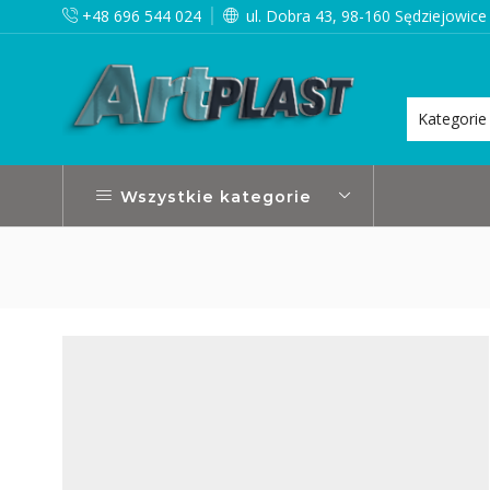
+48 696 544 024
ul. Dobra 43, 98-160 Sędziejowice
lizujemy w ciągu 24h
Czytaj więcej
Wszystkie kategorie