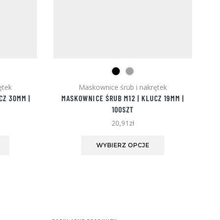
ętek
Maskownice śrub i nakrętek
CZ 30MM |
MASKOWNICE ŚRUB M12 | KLUCZ 19MM |
M
100SZT
20,91
zł
Ten
Ten
produkt
produkt
WYBIERZ OPCJE
ma
ma
wiele
wiele
wariantów.
wariantów.
Opcje
Opcje
można
można
wybrać
wybrać
na
na