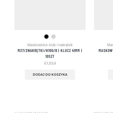
Maskownice śrub i nakrętek
Mas
M27/2NAKRĘTKI/H100/B | KLUCZ 41MM |
MASKOWN
10SZT
67,65
zł
Ten
produkt
DODAJ DO KOSZYKA
ma
wiele
wariantów.
Opcje
można
wybrać
na