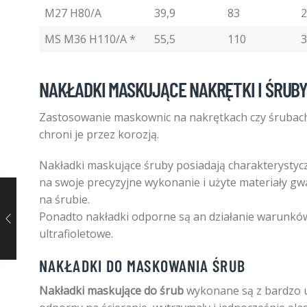
M27 H80/A
39,9
83
2
MS M36 H110/A *
55,5
110
3
NAKŁADKI MASKUJĄCE NAKRĘTKI I ŚRUB
Zastosowanie maskownic na nakrętkach czy śrubach 
chroni je przez korozją.
Nakładki maskujące śruby posiadają charakterystycz
na swoje precyzyjne wykonanie i użyte materiały g
na śrubie.
Ponadto nakładki odporne są an działanie warunkó
ultrafioletowe.
NAKŁADKI DO MASKOWANIA ŚRUB
Nakładki maskujące do śrub
wykonane są z bardzo u