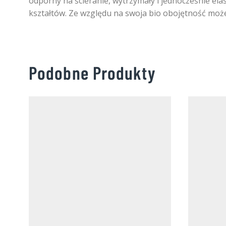
odporny na ścieranie, wytrzymały i jednocześnie e
kształtów. Ze względu na swoja bio obojętność moż
Podobne Produkty