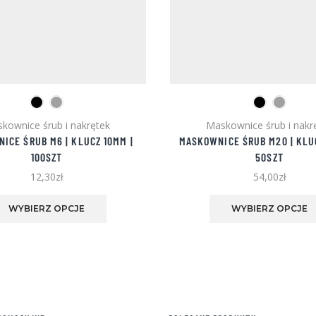
kownice śrub i nakrętek
Maskownice śrub i nakr
ICE ŚRUB M6 | KLUCZ 10MM |
MASKOWNICE ŚRUB M20 | KLU
100SZT
50SZT
12,30
zł
54,00
zł
Ten
produkt
WYBIERZ OPCJE
WYBIERZ OPCJE
ma
wiele
wariantów.
Opcje
można
wybrać
na