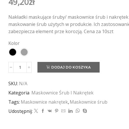
49,20
zł
Nakładki maskujące śruby/ maskownice śrub i nakrętek t
maskowanie śrub użytych w produkcie. Ich zastosowanie
zabezpiecza element prze korozją. Cena za 10szt
Kolor
DODAJ DO KOSZYKA
ilość
M27/H80/A
|
SKU:
N/A
Klucz
Kategoria
Maskownice Śrub I Nakrętek
41mm
|
Tags:
Maskownice nakrętek
,
Maskownice śrub
10szt
Udostępnij: