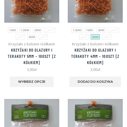
1MM
1,5MM
2MM
2,5MM
1,5MM
1MM
2MM
2,5MM
3MM
4MM
5MM
3MM
4MM
5MM
Krzyżaki z bolcem i kółkiem
Krzyżaki z bolcem i kółkiem
KRZYŻAKI DO GLAZURY I
KRZYŻAKI DO GLAZURY I
TERAKOTY
5MM
– 100SZT [Z
TERAKOTY
4MM
– 100SZT [Z
KÓŁKIEM]
KÓŁKIEM]
3,00
zł
3,00
zł
Ten
Te
produkt
pro
WYBIERZ OPCJE
DODAJ DO KOSZYKA
ma
ma
wiele
wie
wariantów.
war
Opcje
Opc
można
mo
wybrać
wyb
na
na
stronie
str