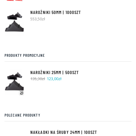
NAROŻNIKI 50MM | 1000SZT
553,50
zł
PRODUKTY PROMOCYJNE
NAROŻNIKI 25MM | 500SZT
Pierwotna
Aktualna
135,30
zł
123,00
zł
cena
cena
wynosiła:
wynosi:
135,30zł.
123,00zł.
POLECANE PRODUKTY
NAKŁADKI NA ŚRUBY 24MM | 100SZT