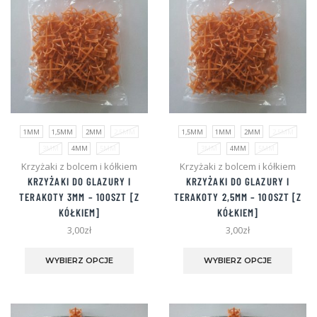
produktu
pro
1MM
1,5MM
2MM
2,5MM
1,5MM
1MM
2MM
2,5MM
3MM
4MM
5MM
3MM
4MM
5MM
Krzyżaki z bolcem i kółkiem
Krzyżaki z bolcem i kółkiem
KRZYŻAKI DO GLAZURY I
KRZYŻAKI DO GLAZURY I
TERAKOTY
3MM
– 100SZT [Z
TERAKOTY
2,5MM
– 100SZT [Z
KÓŁKIEM]
KÓŁKIEM]
3,00
zł
3,00
zł
Ten
Ten
produkt
produ
WYBIERZ OPCJE
WYBIERZ OPCJE
ma
ma
wiele
wiele
wariantów.
waria
Opcje
Opcje