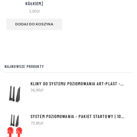
KÓŁKIEM]
3,00
zł
Ten
produkt
DODAJ DO KOSZYKA
ma
wiele
wariantów.
Opcje
można
wybrać
na
NAJNOWSZE PRODUKTY
stronie
produktu
KLINY DO SYSTEMU POZIOMOWANIA ART-PLAST - 300SZT
36,90
zł
SYSTEM POZIOMOWANIA - PAKIET STARTOWY | 100 KLINÓW + 500 KLIPSÓW
73,80
zł