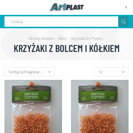
MENU
0
Search
input
Strona Główna
Sklep
Krzyżaki Do Płytek
KRZYŻAKI Z BOLCEM I KÓŁKIEM
Produkty
na
stronę