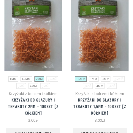
można
możn
wybrać
wybr
na
na
stronie
stron
produktu
produ
1MM
1,5MM
2MM
2,5MM
1,5MM
1MM
2MM
2,5MM
3MM
4MM
5MM
3MM
4MM
5MM
Krzyżaki z bolcem i kółkiem
Krzyżaki z bolcem i kółkiem
KRZYŻAKI DO GLAZURY I
KRZYŻAKI DO GLAZURY I
TERAKOTY
2MM
– 100SZT [Z
TERAKOTY
1,5MM
– 100SZT [Z
KÓŁKIEM]
KÓŁKIEM]
3,00
zł
3,00
zł
Ten
Te
produkt
pro
DODAJ DO KOSZYKA
DODAJ DO KOSZYKA