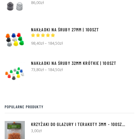
86,00
zł
NAKŁADKI NA ŚRUBY 27MM | 100SZT
98,40
zł
–
184,50
zł
NAKŁADKI NA ŚRUBY 32MM KRÓTKIE | 100SZT
73,80
zł
–
184,50
zł
POPULARNE PRODUKTY
KRZYŻAKI DO GLAZURY I TERAKOTY
3MM
- 100SZT [Z KÓŁKIEM]
3,00
zł