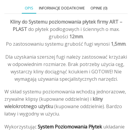
-
100szt
OPIS
INFORMACJE DODATKOWE
OPINIE (0)
Kliny do Systemu poziomowania płytek firmy ART –
PLAST
do płytek podłogowych i ściennych o max.
grubości
12mm
.
Po zastosowaniu systemu grubość fugi wynosi
1,5mm
.
Dla uzyskania szerszej fugi należy zastosować krzyżaki
w odpowiednim rozmiarze. Brak potrzeby użycia cęg,
wystarczy kliny dociągnąć kciukiem i GOTOWE! Nie
wymagają używania specjalistycznych narzędzi.
W skład systemu poziomowania wchodzą jednorazowe,
zrywalne klipsy (kupowane oddzielnie) i
kliny
wielokrotnego użytku
(kupowane oddzielnie). Bardzo
łatwy i wygodny w użyciu.
Wykorzystując
System Poziomowania Płytek
układanie