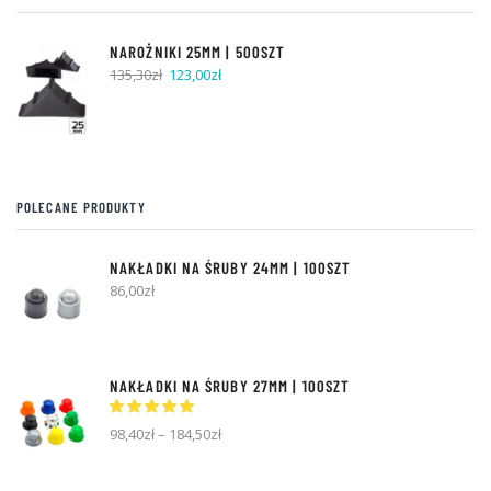
NAROŻNIKI 25MM | 500SZT
Pierwotna
Aktualna
135,30
zł
123,00
zł
cena
cena
wynosiła:
wynosi:
135,30zł.
123,00zł.
POLECANE PRODUKTY
NAKŁADKI NA ŚRUBY 24MM | 100SZT
86,00
zł
NAKŁADKI NA ŚRUBY 27MM | 100SZT
98,40
zł
–
184,50
zł