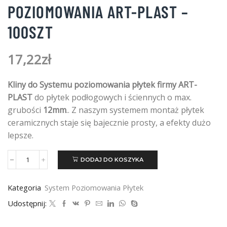
POZIOMOWANIA ART-PLAST –
100SZT
17,22
zł
Kliny do Systemu poziomowania płytek firmy ART-
PLAST
do płytek podłogowych i ściennych o max.
grubości
12mm
.. Z naszym systemem montaż płytek
ceramicznych staje się bajecznie prosty, a efekty dużo
lepsze.
DODAJ DO KOSZYKA
ilość
Kliny
do
Kategoria
System Poziomowania Płytek
systemu
poziomowania
Udostępnij:
Art-
Plast