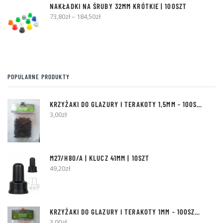
NAKŁADKI NA ŚRUBY 32MM KRÓTKIE | 100SZT
73,80
zł
–
184,50
zł
POPULARNE PRODUKTY
KRZYŻAKI DO GLAZURY I TERAKOTY
1,5MM
- 100SZT [Z BOLCEM]
3,00
zł
M27/H80/A | KLUCZ 41MM | 10SZT
49,20
zł
KRZYŻAKI DO GLAZURY I TERAKOTY
1MM
- 100SZT [Z KÓŁKIEM]
3,00
zł